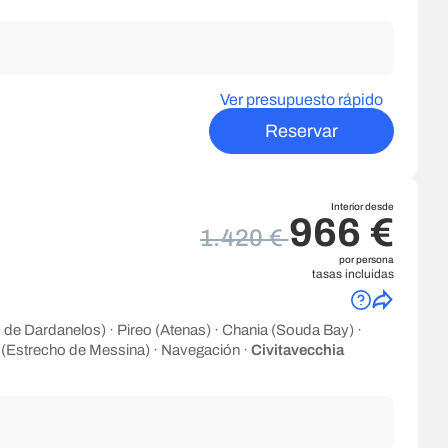
Ver presupuesto rápido
Reservar
Interior desde
966 €
1.420 €
por persona
tasas incluidas
 de Dardanelos) · Pireo (Atenas) · Chania (Souda Bay) ·
 (Estrecho de Messina) · Navegación ·
Civitavecchia