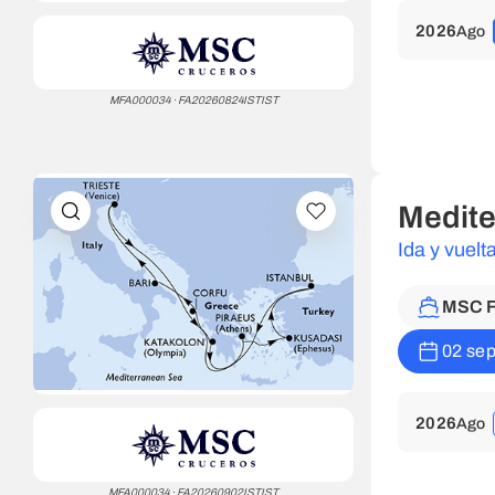
2026
Ago
MFA000034 · FA20260824ISTIST
Medite
Ida y vuel
MSC F
02 sep
2026
Ago
MFA000034 · FA20260902ISTIST