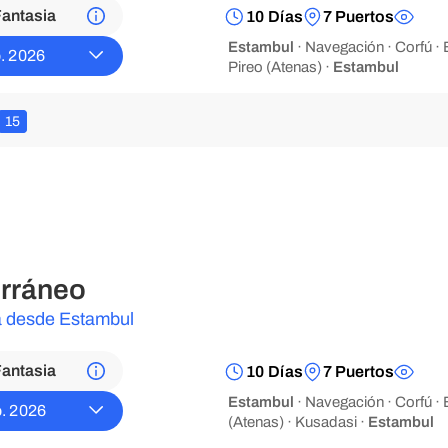
antasia
10 Días
7 Puertos
Estambul
· Navegación · Corfú · B
. 2026
Pireo (Atenas) ·
Estambul
15
rráneo
ta desde Estambul
antasia
10 Días
7 Puertos
Estambul
· Navegación · Corfú · B
. 2026
(Atenas) · Kusadasi ·
Estambul