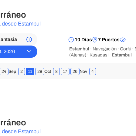
rráneo
ta desde Estambul
antasia
10 Días
7 Puertos
Estambul
· Navegación · Corfú · B
t. 2026
(Atenas) · Kusadasi ·
Estambul
24
Sep
2
11
29
Oct
8
17
26
Nov
4
rráneo
ta desde Estambul