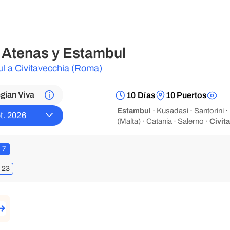
Atenas y Estambul
l a Civitavecchia (Roma)
gian Viva
10 Días
10 Puertos
Estambul
· Kusadasi · Santorini ·
t. 2026
(Malta) · Catania · Salerno ·
Civit
7
23