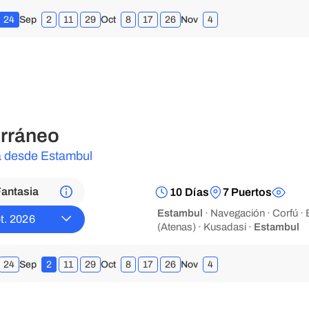
24
Sep
2
11
29
Oct
8
17
26
Nov
4
rráneo
ta desde Estambul
antasia
10 Días
7 Puertos
Estambul
· Navegación · Corfú · B
t. 2026
(Atenas) · Kusadasi ·
Estambul
24
Sep
2
11
29
Oct
8
17
26
Nov
4