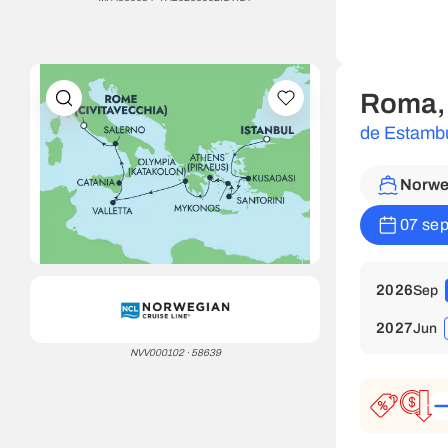
Roma, 
de Estambu
Norwe
07 sep
2026
Sep
2027
Jun
NVV000102 · 58639