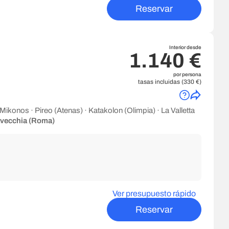
Reservar
Interior desde
1.140 €
por persona
tasas incluidas (330 €)
 Mikonos · Pireo (Atenas) · Katakolon (Olimpia) · La Valletta
avecchia (Roma)
Ver presupuesto rápido
Reservar