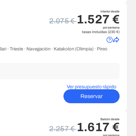
Interior desde
1.527 €
2.075 €
por persona
tasas incluidas (230 €)
ari · Trieste · Navegación · Katakolon (Olimpia) · Pireo
Ver presupuesto rápido
Reservar
Balcón desde
1.617 €
2.257 €
por persona