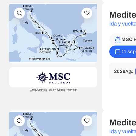
Medite
Ida y vuel
MSC F
11 sep
2026
Ago
MFA000034 · FA20260911ISTIST
Medite
Ida y vuel