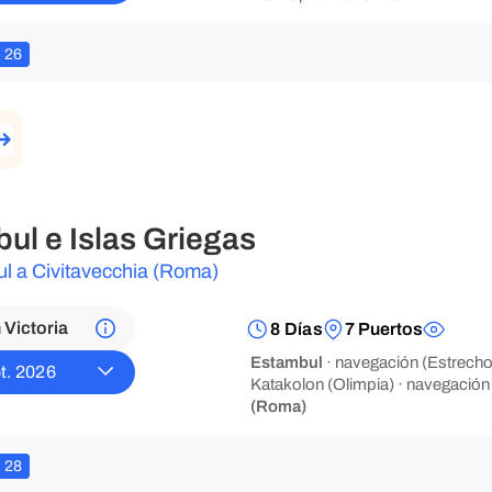
26
ul e Islas Griegas
l a Civitavecchia (Roma)
Victoria
8 Días
7 Puertos
Estambul
· navegación (Estrecho
t. 2026
Katakolon (Olimpia) · navegación
(Roma)
28