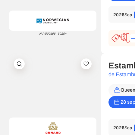
2026
Sep
NVV000166 · 60204
Estamb
de Estambu
Queen 
28 sep
2026
Sep