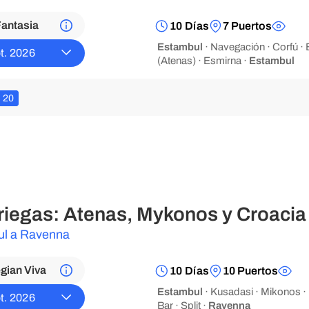
antasia
10 Días
7 Puertos
Estambul
· Navegación · Corfú · B
t. 2026
(Atenas) · Esmirna ·
Estambul
20
griegas: Atenas, Mykonos y Croacia
ul a Ravenna
gian Viva
10 Días
10 Puertos
Estambul
· Kusadasi · Mikonos · 
t. 2026
Bar · Split ·
Ravenna