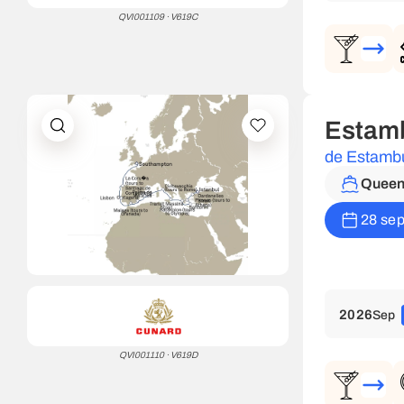
QVI001109 · V619C
Estamb
de Estambu
Queen 
28 sep
2026
Sep
QVI001110 · V619D