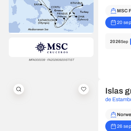
MSC F
20 sep
2026
Sep
MFA000039 · FA20260920ISTIST
Islas 
de Estamb
Norwe
26 sep